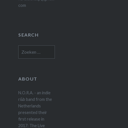
com
SEARCH
Zoeken
naar:
ABOUT
N.O.R.A. - an indie
r&b band from the
Netherlands
presented their
first release in
2017: The Live