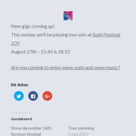
New gigs coming up!
This sunday we’ll be playing two sets at
Sushi Festival
JOY
August 27th – 15:45 & 18:15
Are you coming to enjoy some sushi and some music?
Dit delen:
Klik
Klik
Klik
om
om
om
te
te
op
delen
delen
Google+
met
op
te
Twitter
Facebook
delen
(Wordt
(Wordt
(Wordt
Gerelateerd
in
in
in
een
een
een
nieuw
nieuw
nieuw
Show december 16th
Tour planning
venster
venster
venster
fonteyn festival
5 mei 2017
geopend)
geopend)
geopend)