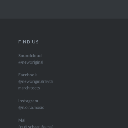
FIND US
Soundcloud
@neworiginal
Facebook
@neworiginalrhyth
marchitects
Instagram
@n.o.r.a.music
Mail
ferdi.schaap@gmail.