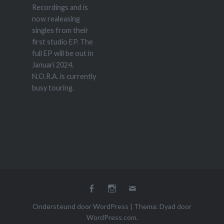
Recordings and is
now realeasing
singles from their
first studio EP. The
full EP will be out in
Januari 2024.
N.O.R.A. is currently
busy touring.
Facebook
Instagram
E-
mail
Ondersteund door WordPress
|
Thema: Dyad door
WordPress.com
.