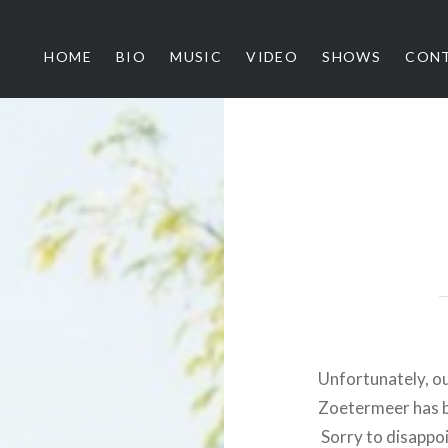
HOME
BIO
MUSIC
VIDEO
SHOWS
CON
ythm Architects
Unfortunately, o
Zoetermeer has b
Sorry to disappoi