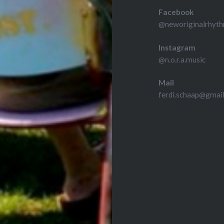
Facebook
@neworiginalrhyth
Instagram
@n.o.r.a.music
Mail
ferdi.schaap@gmai