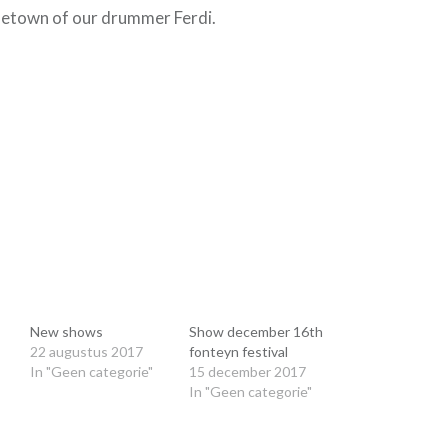
etown of our drummer Ferdi.
le+
n
dt
w
New shows
Show december 16th
er
22 augustus 2017
fonteyn festival
end)
In "Geen categorie"
15 december 2017
In "Geen categorie"