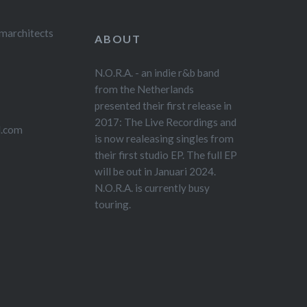
marchitects
ABOUT
N.O.R.A. - an indie r&b band
from the Netherlands
presented their first release in
2017: The Live Recordings and
l.com
is now realeasing singles from
their first studio EP. The full EP
will be out in Januari 2024.
N.O.R.A. is currently busy
touring.