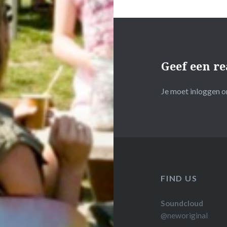
Geef een re
Je moet
inloggen
om
FIND US
Soundcloud
@neworiginal